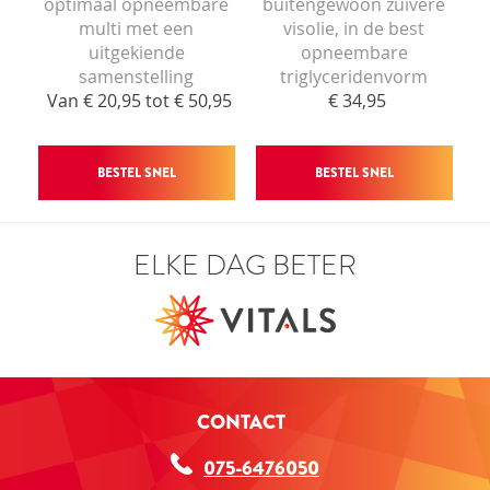
met het loskoppelen van het mineraaldeel uit de
optimaal opneembare
buitengewoon zuivere
chemische structuur. Terwijl het mineraalelement
multi met een
visolie, in de best
voortgaat door het spijsverteringsproces is het van
uitgekiende
opneembare
nature elektrisch geladen. Door deze lading wordt het
samenstelling
triglyceridenvorm
aangetrokken tot andere geladen deeltjes zoals die in
Van € 20,95 tot € 50,95
€ 34,95
groenten, vezels en vetten voorkomen. Deze
voedseldeeltjes zullen de mineraal-ionen isoleren
waardoor deze niet meer zo goed opgenomen en
BESTEL SNEL
BESTEL SNEL
gebruikt kunnen worden door het lichaam (zie figuur
2). De beperkte hoeveelheid vrije mineraalionen die
nu nog beschikbaar is, gaat voort door het
ELKE DAG BETER
spijsverteringskanaal en wedijvert met andere
mineralen (zoals calcium) om opgenomen te worden
door de darmwand en in de cellen.
Figuur 1:
Voorbeeld van een anorganisch gebonden
CONTACT
mineraal (of mineraalzout). 'M' staat voor mineraal en
'R' staat voor restgroep, waarmee de aangekoppelde
075-6476050
molecule(n) wordt bedoeld.