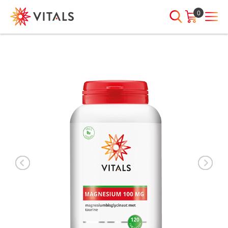
0
INLOGGEN
HEB JE VRAGEN?
We staan elke dag voor je klaar!
E-mailadres
I
ndien we je ergens mee kunnen
helpen, neem dan contact met
ons op:
Wachtwoord
075-6476050
Toon
Wachtwoord
wachtwoord
vergeten?
Blijf ingelogd