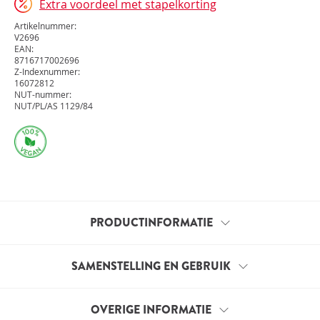
Extra voordeel met stapelkorting
Artikelnummer:
V2696
EAN:
8716717002696
Z-Indexnummer:
16072812
NUT-nummer:
NUT/PL/AS 1129/84
PRODUCTINFORMATIE
Dit product bevat magnesium in de vorm van
SAMENSTELLING EN GEBRUIK
magnesiumbisglycinaat. Hierbij is ieder
magnesiumdeeltje krachtig gebonden (gecheleerd)
OVERIGE INFORMATIE
aan twee (bis) moleculen van het aminozuur glycine.
Samenstelling per tablet:
RI*