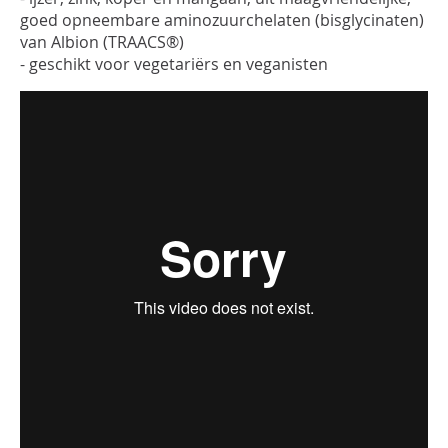
goed opneembare aminozuurchelaten (bisglycinaten)
van Albion (TRAACS®)
- geschikt voor vegetariërs en veganisten