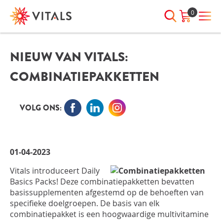
0
NIEUW VAN VITALS:
INLOGGEN
HEB JE VRAGEN?
COMBINATIEPAKKETTEN
We staan elke dag voor je klaar!
E-mailadres
I
ndien we je ergens mee kunnen
helpen, neem dan contact met
VOLG ONS:
ons op:
Wachtwoord
075-6476050
01-04-2023
Toon
Wachtwoord
Vitals introduceert Daily
wachtwoord
vergeten?
Basics Packs! Deze combinatiepakketten bevatten
basissupplementen afgestemd op de behoeften van
Blijf ingelogd
specifieke doelgroepen. De basis van elk
combinatiepakket is een hoogwaardige multivitamine