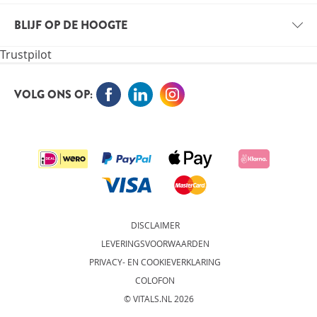
VITALS
VACATURES
BLIJF OP DE HOOGTE
VITALE KENNIS
Trustpilot
ORTHOKENNIS
MELD JE NU AAN VOOR DE NIEUWSBRIEF EN BLIJF OP
DE HOOGTE
VOLG ONS OP:
AANMELDEN
DISCLAIMER
LEVERINGSVOORWAARDEN
PRIVACY- EN COOKIEVERKLARING
COLOFON
© VITALS.NL 2026